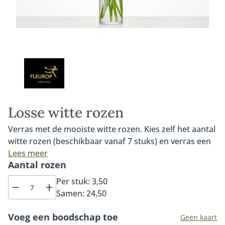
Losse witte rozen
Verras met de mooiste witte rozen. Kies zelf het aantal
witte rozen (beschikbaar vanaf 7 stuks) en verras een
dierbare met een prachtig witte rozen boeket. De
Lees meer
Aantal rozen
lokale Fleurop bloemist beschikt over de mooiste witte
Avalache rozen. Altijd dagvers en van de hoogste
Per stuk:
3,50
kwaliteit. De witte Avalanche roos is één van de
Samen:
24,50
mooiste rozen. Dankzij de grote rozenknop, de steel
van tenminste 60 centimeter en de pure en luxe
Voeg een boodschap toe
Geen kaart